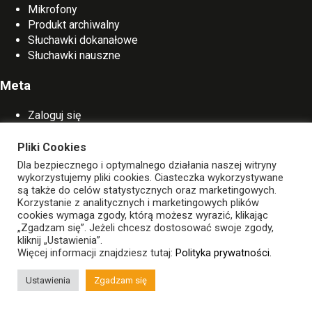
Mikrofony
Produkt archiwalny
Słuchawki dokanałowe
Słuchawki nauszne
Meta
Zaloguj się
Kanał wpisów
Kanał komentarzy
Pliki Cookies
WordPress.org
Dla bezpiecznego i optymalnego działania naszej witryny
wykorzystujemy pliki cookies. Ciasteczka wykorzystywane
są także do celów statystycznych oraz marketingowych.
Korzystanie z analitycznych i marketingowych plików
©
SNAB.audio
cookies wymaga zgody, którą możesz wyrazić, klikając
Wszelkie prawa zastrzeżone
„Zgadzam się”. Jeżeli chcesz dostosować swoje zgody,
Strona główna
O nas
kliknij „Ustawienia”.
Gdzie kupić?
Kontakt
Więcej informacji znajdziesz tutaj:
Polityka prywatności.
Wsparcie
Polityka Prywatności
Informacje prasowe
Ustawienia
Zgadzam się